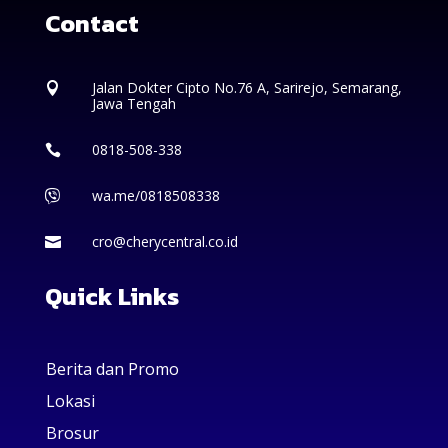
Contact
Jalan Dokter Cipto No.76 A, Sarirejo, Semarang,

Jawa Tengah
0818-508-338

wa.me/0818508338

cro@cherycentral.co.id

Quick Links
Berita dan Promo
Lokasi
Brosur