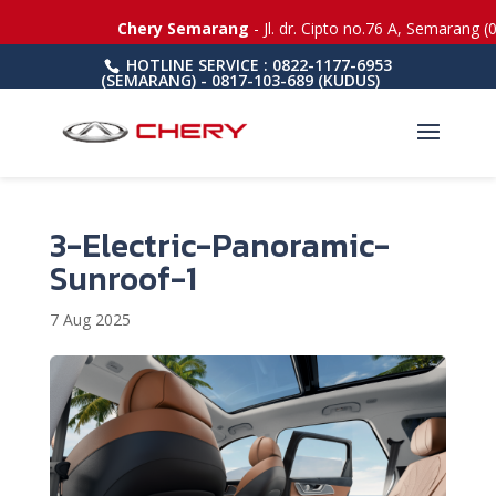
Chery Semarang
- Jl. dr. Cipto no.76 A, Semarang (
HOTLINE SERVICE : 0822-1177-6953
(SEMARANG) - 0817-103-689 (KUDUS)
3-Electric-Panoramic-
Sunroof-1
7 Aug 2025