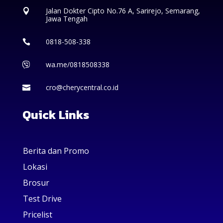
Jalan Dokter Cipto No.76 A, Sarirejo, Semarang,

Jawa Tengah
0818-508-338

wa.me/0818508338

cro@cherycentral.co.id

Quick Links
Berita dan Promo
Lokasi
Brosur
Test Drive
Pricelist