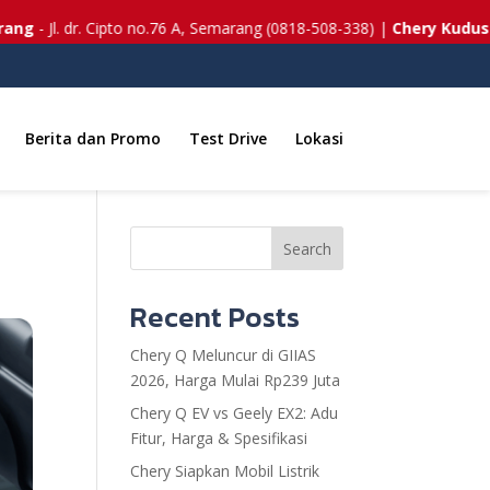
 Jl. dr. Cipto no.76 A, Semarang (0818-508-338) |
Chery Kudus
- Jl. 
Berita dan Promo
Test Drive
Lokasi
Search
Recent Posts
Chery Q Meluncur di GIIAS
2026, Harga Mulai Rp239 Juta
Chery Q EV vs Geely EX2: Adu
Fitur, Harga & Spesifikasi
Chery Siapkan Mobil Listrik