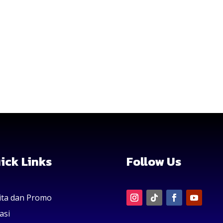
ick Links
Follow Us
ita dan Promo
asi