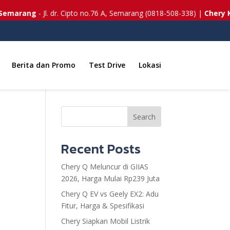
marang
- Jl. dr. Cipto no.76 A, Semarang (0818-508-338) |
Chery Kud
Berita dan Promo
Test Drive
Lokasi
Search
Recent Posts
Chery Q Meluncur di GIIAS
2026, Harga Mulai Rp239 Juta
Chery Q EV vs Geely EX2: Adu
Fitur, Harga & Spesifikasi
Chery Siapkan Mobil Listrik