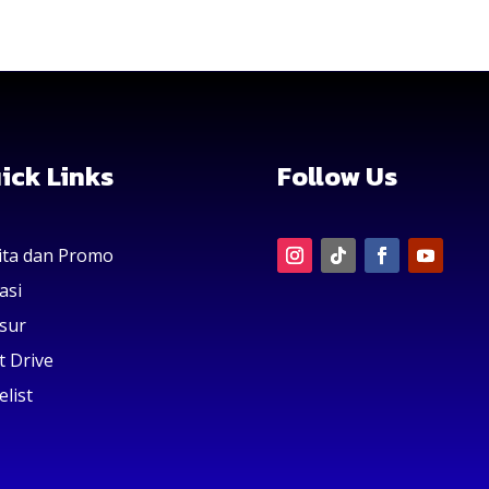
ick Links
Follow Us
ita dan Promo
asi
sur
t Drive
elist