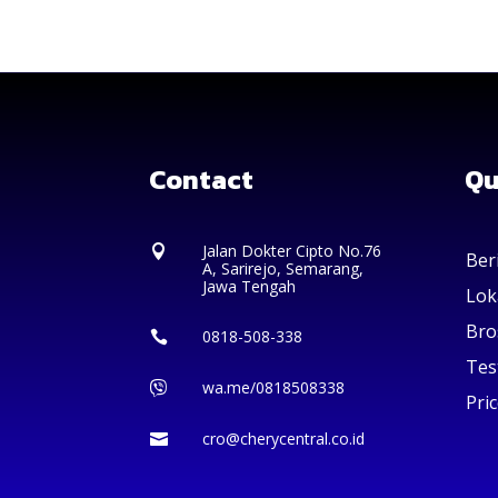
Contact
Qu
Jalan Dokter Cipto No.76

Ber
A, Sarirejo, Semarang,
Jawa Tengah
Lok
Bro
0818-508-338

Tes
wa.me/0818508338

Pric
cro@cherycentral.co.id
