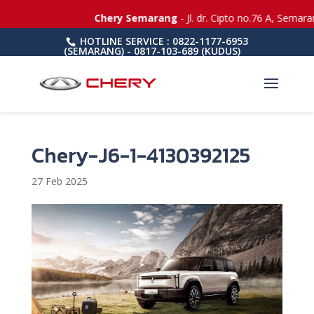
Chery Semarang
- Jl. dr. Cipto no.76 A, Semara
HOTLINE SERVICE : 0822-1177-6953
(SEMARANG) - 0817-103-689 (KUDUS)
Chery-J6-1-4130392125
27 Feb 2025