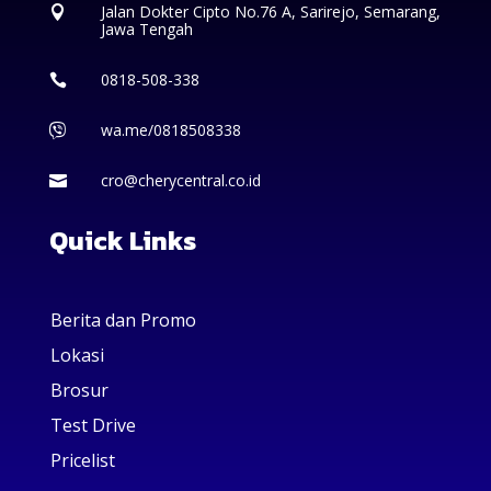
Jalan Dokter Cipto No.76 A, Sarirejo, Semarang,

Jawa Tengah
0818-508-338

wa.me/0818508338

cro@cherycentral.co.id

Quick Links
Berita dan Promo
Lokasi
Brosur
Test Drive
Pricelist