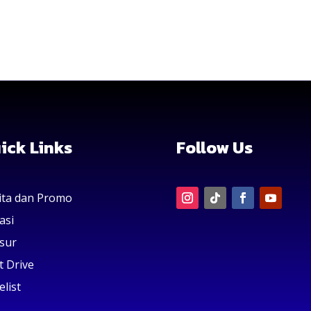
ick Links
Follow Us
ita dan Promo
asi
sur
t Drive
elist