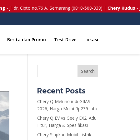
. dr. Cipto no.76 A, Semarang (0818-508-338) |
Chery Kudus
- Jl. Lin
Berita dan Promo
Test Drive
Lokasi
Search
Recent Posts
Chery Q Meluncur di GIIAS
2026, Harga Mulai Rp239 Juta
Chery Q EV vs Geely EX2: Adu
Fitur, Harga & Spesifikasi
Chery Siapkan Mobil Listrik