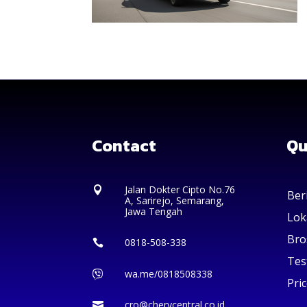
Contact
Qu
Jalan Dokter Cipto No.76

Ber
A, Sarirejo, Semarang,
Jawa Tengah
Lok
Bro
0818-508-338

Tes
wa.me/0818508338

Pric
cro@cherycentral.co.id
