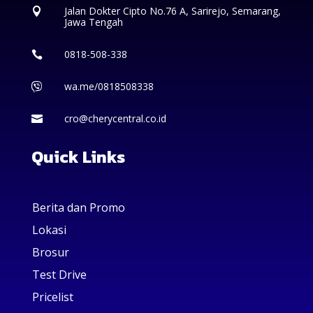
Jalan Dokter Cipto No.76 A, Sarirejo, Semarang,

Jawa Tengah
0818-508-338

wa.me/0818508338

cro@cherycentral.co.id

Quick Links
Berita dan Promo
Lokasi
Brosur
Test Drive
Pricelist