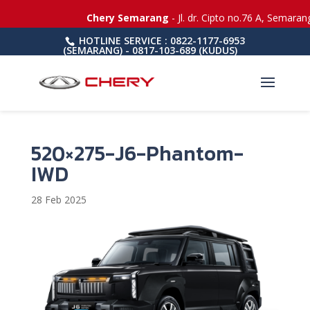
Chery Semarang
- Jl. dr. Cipto no.76 A, Semaran
HOTLINE SERVICE : 0822-1177-6953
(SEMARANG) - 0817-103-689 (KUDUS)
520×275-J6-Phantom-
IWD
28 Feb 2025