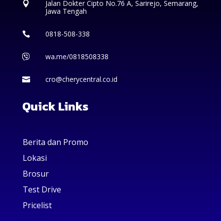
Jalan Dokter Cipto No.76 A, Sarirejo, Semarang,

Jawa Tengah
0818-508-338

wa.me/0818508338

cro@cherycentral.co.id

Quick Links
Berita dan Promo
Lokasi
Brosur
Test Drive
Pricelist