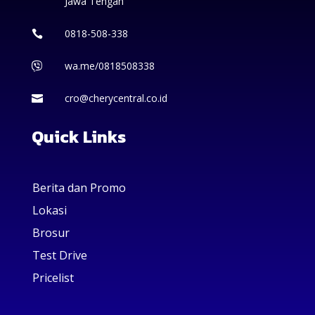
Jawa Tengah
0818-508-338

wa.me/0818508338

cro@cherycentral.co.id

Quick Links
Berita dan Promo
Lokasi
Brosur
Test Drive
Pricelist