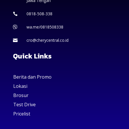
Jawa Tengah
0818-508-338

wa.me/0818508338

cro@cherycentral.co.id

Quick Links
Berita dan Promo
Lokasi
Brosur
Test Drive
Pricelist