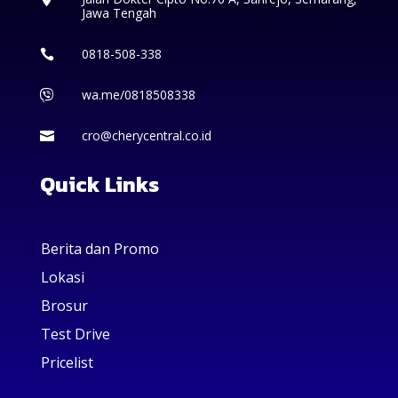
Jawa Tengah
0818-508-338

wa.me/0818508338

cro@cherycentral.co.id

Quick Links
Berita dan Promo
Lokasi
Brosur
Test Drive
Pricelist