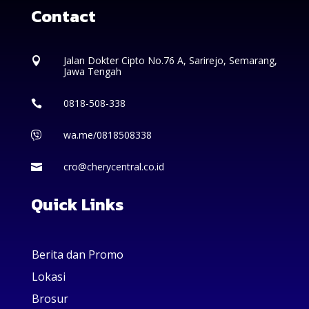
Contact
Jalan Dokter Cipto No.76 A, Sarirejo, Semarang,

Jawa Tengah
0818-508-338

wa.me/0818508338

cro@cherycentral.co.id

Quick Links
Berita dan Promo
Lokasi
Brosur