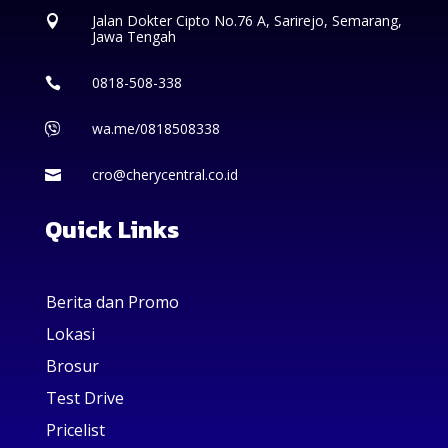
Jalan Dokter Cipto No.76 A, Sarirejo, Semarang,

Jawa Tengah
0818-508-338

wa.me/0818508338

cro@cherycentral.co.id

Quick Links
Berita dan Promo
Lokasi
Brosur
Test Drive
Pricelist