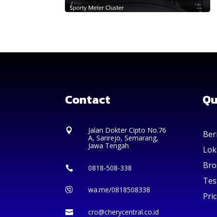
Contact
Qu
Jalan Dokter Cipto No.76

Ber
A, Sarirejo, Semarang,
Jawa Tengah
Lok
Bro
0818-508-338

Tes
wa.me/0818508338

Pric
cro@cherycentral.co.id
