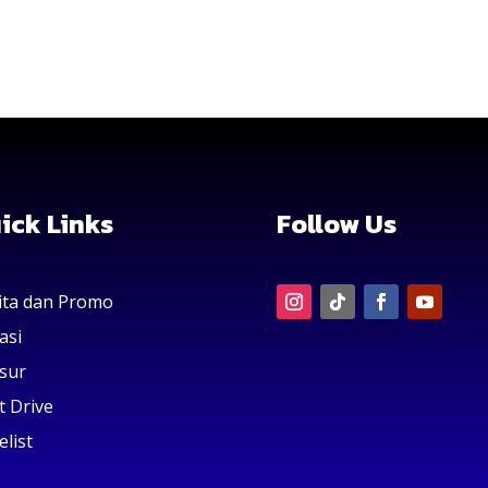
ick Links
Follow Us
ita dan Promo
asi
sur
t Drive
elist