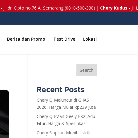
dr. Cipto no.76 A, Semarang (0818-508-338) |
Chery Kudus
- Jl. Ling
Berita dan Promo
Test Drive
Lokasi
Search
Recent Posts
Chery Q Meluncur di GIIAS
2026, Harga Mulai Rp239 Juta
Chery Q EV vs Geely EX2: Adu
Fitur, Harga & Spesifikasi
Chery Siapkan Mobil Listrik