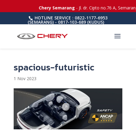
Chery Semarang
- Jl. dr. Cipto no.76 A, Semara
HOTLINE SERVICE : 0822-1177-6953
(SEMARANG) - 0817-103-689 (KUDUS)
spacious-futuristic
1 Nov 2023