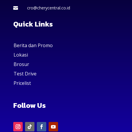
cro@cherycentral.co.id

Quick Links
Berita dan Promo
Lokasi
Brosur
Test Drive
Pricelist
Follow Us