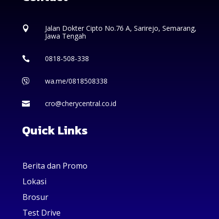
Jalan Dokter Cipto No.76 A, Sarirejo, Semarang,

Jawa Tengah
0818-508-338

wa.me/0818508338

cro@cherycentral.co.id

Quick Links
Berita dan Promo
Lokasi
Brosur
Test Drive