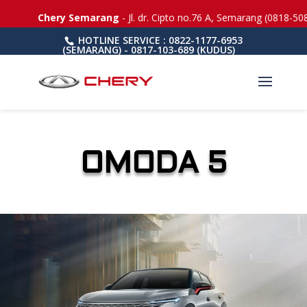
Chery Semarang
- Jl. dr. Cipto no.76 A, Semarang (0818-508-
HOTLINE SERVICE : 0822-1177-6953
(SEMARANG) - 0817-103-689 (KUDUS)
OMODA 5