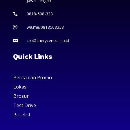
Jawa Tengah
0818-508-338

wa.me/0818508338

cro@cherycentral.co.id

Quick Links
Berita dan Promo
Lokasi
Brosur
Test Drive
Pricelist