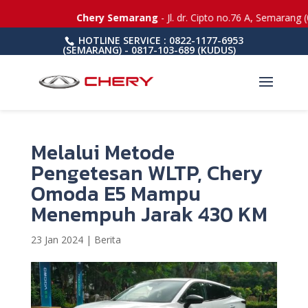
Chery Semarang
- Jl. dr. Cipto no.76 A, Semarang (
HOTLINE SERVICE : 0822-1177-6953
(SEMARANG) - 0817-103-689 (KUDUS)
Melalui Metode
Pengetesan WLTP, Chery
Omoda E5 Mampu
Menempuh Jarak 430 KM
23 Jan 2024
|
Berita