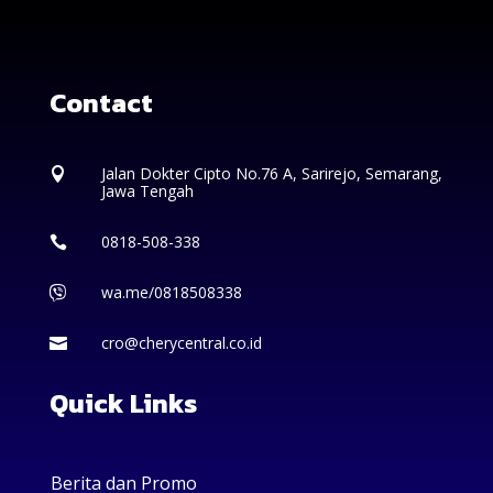
Contact
Jalan Dokter Cipto No.76 A, Sarirejo, Semarang,

Jawa Tengah
0818-508-338

wa.me/0818508338

cro@cherycentral.co.id

Quick Links
Berita dan Promo