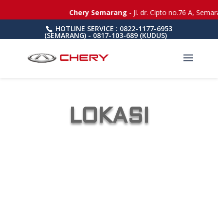
Chery Semarang
- Jl. dr. Cipto no.76 A, Semar
HOTLINE SERVICE : 0822-1177-6953
(SEMARANG) - 0817-103-689 (KUDUS)
LOKASI