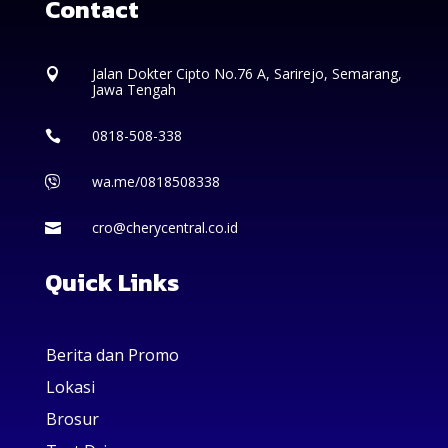
Contact
Jalan Dokter Cipto No.76 A, Sarirejo, Semarang,

Jawa Tengah
0818-508-338

wa.me/0818508338

cro@cherycentral.co.id

Quick Links
Berita dan Promo
Lokasi
Brosur