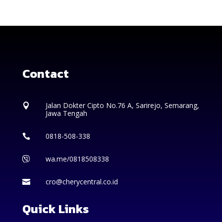
Contact
Jalan Dokter Cipto No.76 A, Sarirejo, Semarang,

Jawa Tengah
0818-508-338

wa.me/0818508338

cro@cherycentral.co.id

Quick Links