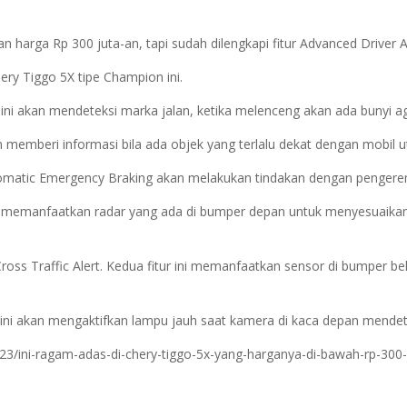
n harga Rp 300 juta-an, tapi sudah dilengkapi fitur Advanced Driver
ery Tiggo 5X tipe Champion ini.
 ini akan mendeteksi marka jalan, ketika melenceng akan ada bunyi a
kan memberi informasi bila ada objek yang terlalu dekat dengan mobil
tomatic Emergency Braking akan melakukan tindakan dengan pengere
r ini memanfaatkan radar yang ada di bumper depan untuk menyesuaik
ross Traffic Alert. Kedua fitur ini memanfaatkan sensor di bumper b
ur ini akan mengaktifkan lampu jauh saat kamera di kaca depan mendet
3/ini-ragam-adas-di-chery-tiggo-5x-yang-harganya-di-bawah-rp-300-