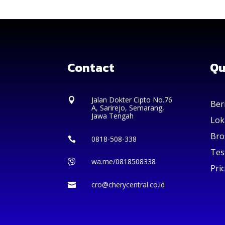
Contact
Qu
Jalan Dokter Cipto No.76

Ber
A, Sarirejo, Semarang,
Jawa Tengah
Lok
Bro
0818-508-338

Tes
wa.me/0818508338

Pric
cro@cherycentral.co.id
