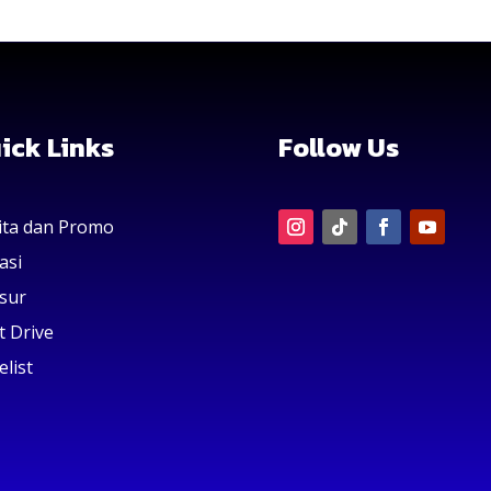
ick Links
Follow Us
ita dan Promo
asi
sur
t Drive
elist