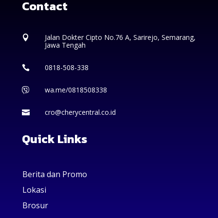
Contact
Jalan Dokter Cipto No.76 A, Sarirejo, Semarang,

Jawa Tengah
0818-508-338

wa.me/0818508338

cro@cherycentral.co.id

Quick Links
Berita dan Promo
Lokasi
Brosur