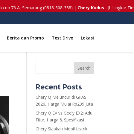
 no.76 A, Semarang (0818-508-338) |
Chery Kudus
- Jl. Lingkar Timur
Berita dan Promo
Test Drive
Lokasi
Search
Recent Posts
Chery Q Meluncur di GIIAS
2026, Harga Mulai Rp239 Juta
Chery Q EV vs Geely EX2: Adu
Fitur, Harga & Spesifikasi
Chery Siapkan Mobil Listrik