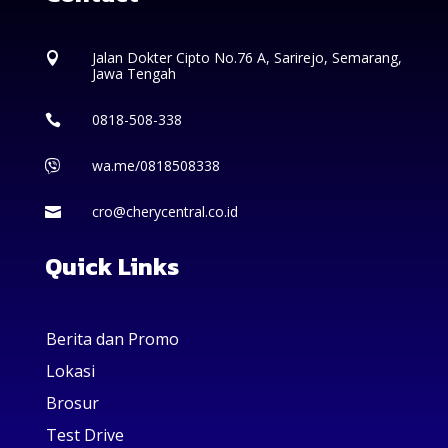
Jalan Dokter Cipto No.76 A, Sarirejo, Semarang,

Jawa Tengah
0818-508-338

wa.me/0818508338

cro@cherycentral.co.id

Quick Links
Berita dan Promo
Lokasi
Brosur
Test Drive