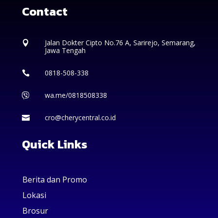
Contact
Jalan Dokter Cipto No.76 A, Sarirejo, Semarang,

Jawa Tengah
0818-508-338

wa.me/0818508338

cro@cherycentral.co.id

Quick Links
Berita dan Promo
Lokasi
Brosur