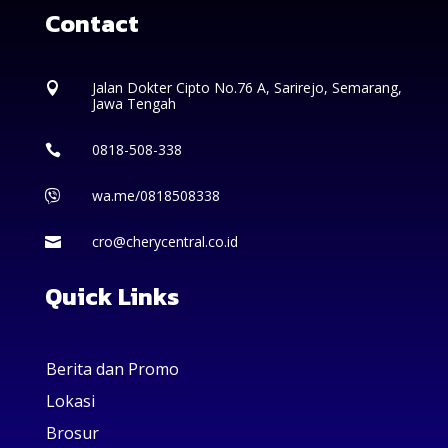
Contact
Jalan Dokter Cipto No.76 A, Sarirejo, Semarang,

Jawa Tengah
0818-508-338

wa.me/0818508338

cro@cherycentral.co.id

Quick Links
Berita dan Promo
Lokasi
Brosur