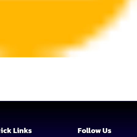
ick Links
Follow Us