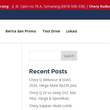
g
- Jl. dr. Cipto no.76 A, Semarang (0818-508-338) |
Chery Kudus
- J
Berita dan Promo
Test Drive
Lokasi
Search
Recent Posts
Chery Q Meluncur di GIIAS
2026, Harga Mulai Rp239 Juta
Chery Q EV vs Geely EX2: Adu
Fitur, Harga & Spesifikasi
Chery Siapkan Mobil Listrik