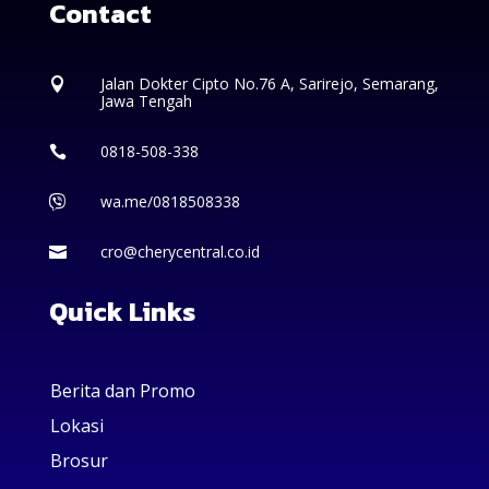
Contact
Jalan Dokter Cipto No.76 A, Sarirejo, Semarang,

Jawa Tengah
0818-508-338

wa.me/0818508338

cro@cherycentral.co.id

Quick Links
Berita dan Promo
Lokasi
Brosur