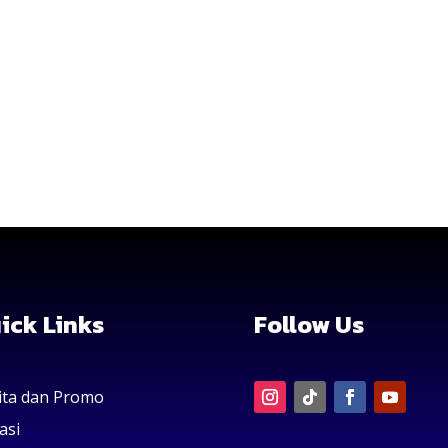
ick Links
Follow Us
ita dan Promo
asi