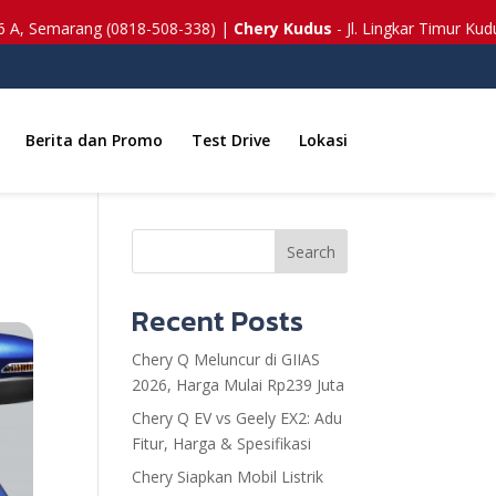
A, Semarang (0818-508-338) |
Chery Kudus
- Jl. Lingkar Timur Kudus K
Berita dan Promo
Test Drive
Lokasi
Search
Recent Posts
Chery Q Meluncur di GIIAS
2026, Harga Mulai Rp239 Juta
Chery Q EV vs Geely EX2: Adu
Fitur, Harga & Spesifikasi
Chery Siapkan Mobil Listrik