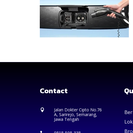
Contact
Qu
Jalan Dokter Cipto No.76

Ber
A, Sarirejo, Semarang,
Jawa Tengah
Lok
Bro
0818-508-338
