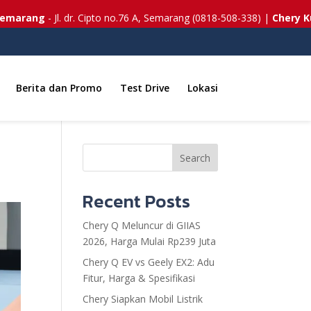
rang
- Jl. dr. Cipto no.76 A, Semarang (0818-508-338) |
Chery Kudus
Berita dan Promo
Test Drive
Lokasi
Search
Recent Posts
Chery Q Meluncur di GIIAS
2026, Harga Mulai Rp239 Juta
Chery Q EV vs Geely EX2: Adu
Fitur, Harga & Spesifikasi
Chery Siapkan Mobil Listrik