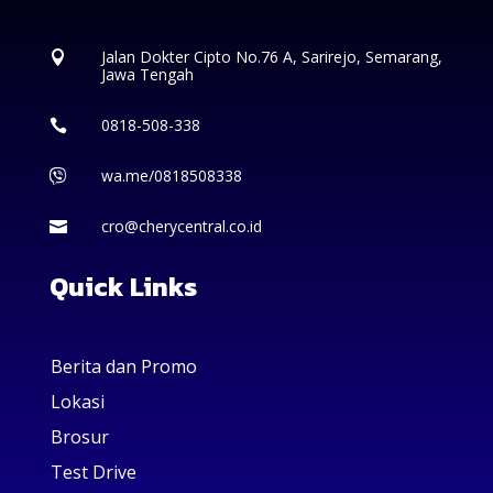
Jalan Dokter Cipto No.76 A, Sarirejo, Semarang,

Jawa Tengah
0818-508-338

wa.me/0818508338

cro@cherycentral.co.id

Quick Links
Berita dan Promo
Lokasi
Brosur
Test Drive