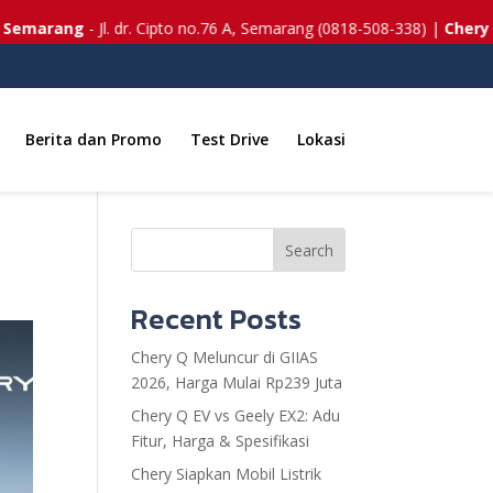
marang
- Jl. dr. Cipto no.76 A, Semarang (0818-508-338) |
Chery Ku
Berita dan Promo
Test Drive
Lokasi
Search
Recent Posts
Chery Q Meluncur di GIIAS
2026, Harga Mulai Rp239 Juta
Chery Q EV vs Geely EX2: Adu
Fitur, Harga & Spesifikasi
Chery Siapkan Mobil Listrik