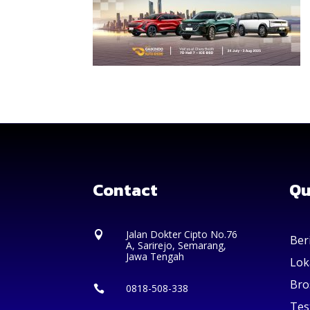
Contact
Qu
Jalan Dokter Cipto No.76

Ber
A, Sarirejo, Semarang,
Jawa Tengah
Lok
Bro
0818-508-338

Tes