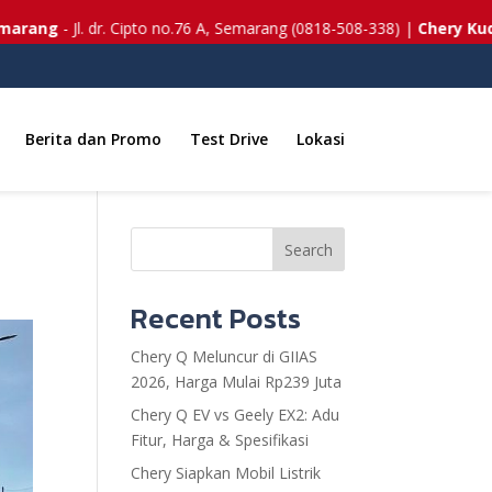
ng
- Jl. dr. Cipto no.76 A, Semarang (0818-508-338) |
Chery Kudus
- J
Berita dan Promo
Test Drive
Lokasi
Search
Recent Posts
Chery Q Meluncur di GIIAS
2026, Harga Mulai Rp239 Juta
Chery Q EV vs Geely EX2: Adu
Fitur, Harga & Spesifikasi
Chery Siapkan Mobil Listrik