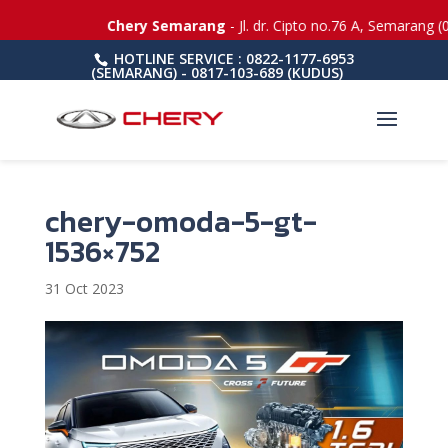
Chery Semarang
- Jl. dr. Cipto no.76 A, Semarang (
HOTLINE SERVICE : 0822-1177-6953
(SEMARANG) - 0817-103-689 (KUDUS)
chery-omoda-5-gt-
1536×752
31 Oct 2023