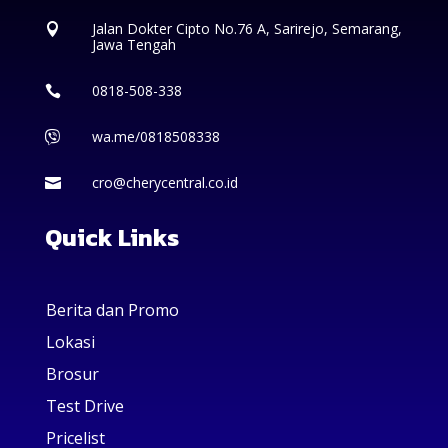
Jalan Dokter Cipto No.76 A, Sarirejo, Semarang,

Jawa Tengah
0818-508-338

wa.me/0818508338

cro@cherycentral.co.id

Quick Links
Berita dan Promo
Lokasi
Brosur
Test Drive
Pricelist