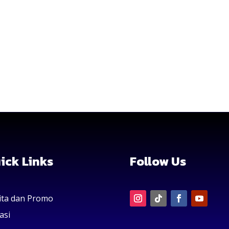
ick Links
Follow Us
ita dan Promo
asi