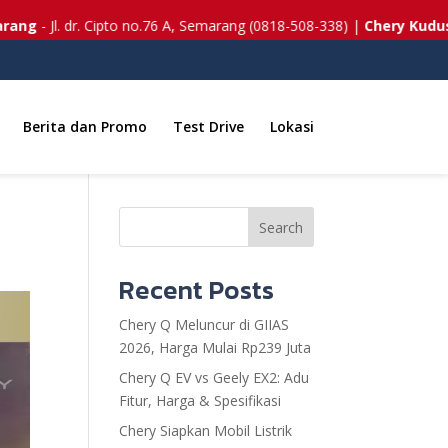
- Jl. dr. Cipto no.76 A, Semarang (0818-508-338) |
Chery Kudus
- Jl.
Berita dan Promo
Test Drive
Lokasi
Search
Recent Posts
Chery Q Meluncur di GIIAS
2026, Harga Mulai Rp239 Juta
Chery Q EV vs Geely EX2: Adu
Fitur, Harga & Spesifikasi
Chery Siapkan Mobil Listrik