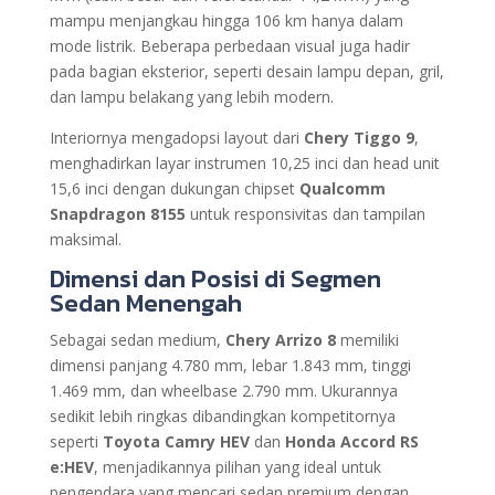
mampu menjangkau hingga 106 km hanya dalam
mode listrik. Beberapa perbedaan visual juga hadir
pada bagian eksterior, seperti desain lampu depan, gril,
dan lampu belakang yang lebih modern.
Interiornya mengadopsi layout dari
Chery Tiggo 9
,
menghadirkan layar instrumen 10,25 inci dan head unit
15,6 inci dengan dukungan chipset
Qualcomm
Snapdragon 8155
untuk responsivitas dan tampilan
maksimal.
Dimensi dan Posisi di Segmen
Sedan Menengah
Sebagai sedan medium,
Chery Arrizo 8
memiliki
dimensi panjang 4.780 mm, lebar 1.843 mm, tinggi
1.469 mm, dan wheelbase 2.790 mm. Ukurannya
sedikit lebih ringkas dibandingkan kompetitornya
seperti
Toyota Camry HEV
dan
Honda Accord RS
e:HEV
, menjadikannya pilihan yang ideal untuk
pengendara yang mencari sedan premium dengan