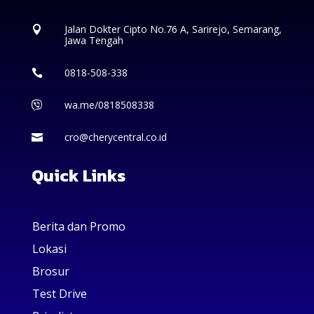
Jalan Dokter Cipto No.76 A, Sarirejo, Semarang,

Jawa Tengah
0818-508-338

wa.me/0818508338

cro@cherycentral.co.id

Quick Links
Berita dan Promo
Lokasi
Brosur
Test Drive