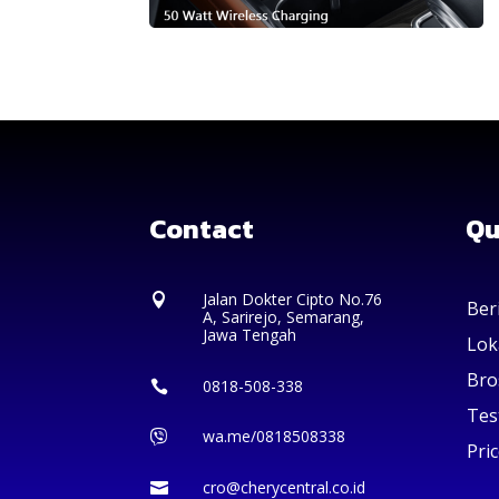
Contact
Qu
Jalan Dokter Cipto No.76

Ber
A, Sarirejo, Semarang,
Jawa Tengah
Lok
Bro
0818-508-338

Tes
wa.me/0818508338

Pric
cro@cherycentral.co.id
