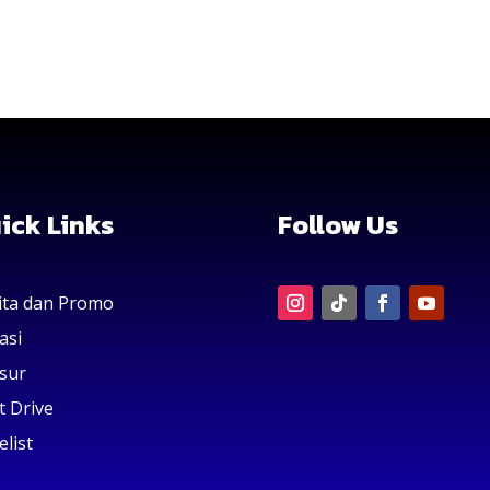
ick Links
Follow Us
ita dan Promo
asi
sur
t Drive
elist