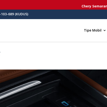
Chery Semarang
- J
-103-689 (KUDUS)
Tipe Mobil
g