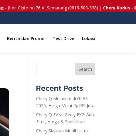
l. dr. Cipto no.76 A, Semarang (0818-508-338) |
Chery Kudus
- Jl. Li
Berita dan Promo
Test Drive
Lokasi
Search
Recent Posts
Chery Q Meluncur di GIIAS
2026, Harga Mulai Rp239 Juta
Chery Q EV vs Geely EX2: Adu
Fitur, Harga & Spesifikasi
Chery Siapkan Mobil Listrik