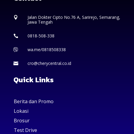
Jalan Dokter Cipto No.76 A, Sarirejo, Semarang,

Jawa Tengah
0818-508-338

wa.me/0818508338

cro@cherycentral.co.id

Quick Links
Berita dan Promo
Lokasi
Brosur
Test Drive