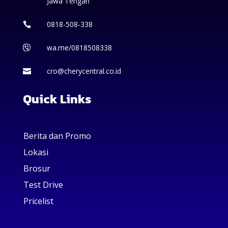
Jawa Tengah
0818-508-338

wa.me/0818508338

cro@cherycentral.co.id

Quick Links
Berita dan Promo
Lokasi
Brosur
Test Drive
Pricelist