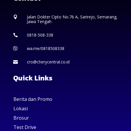
Jalan Dokter Cipto No.76 A, Sarirejo, Semarang,

Jawa Tengah
0818-508-338

wa.me/0818508338

cro@cherycentral.co.id

Quick Links
Berita dan Promo
Lokasi
Brosur
Test Drive